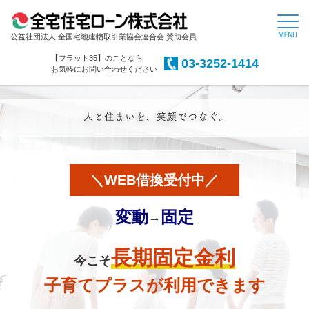
公益社団法人 全国宅地建物取引業協会連合会 賛助会員
【フラット35】のことなら
03-3252-1414
お気軽にお問い合わせください
＼WEB借換受付中／
変動
固定
→
長期固定金利
今こそ
子育てプラスが利用できます