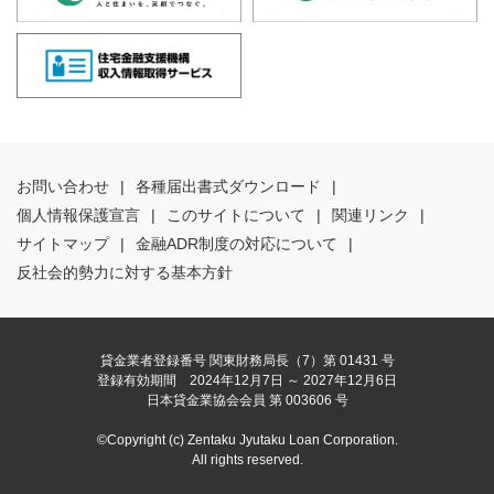
お問い合わせ
|
各種届出書式ダウンロード
|
個人情報保護宣言
|
このサイトについて
|
関連リンク
|
サイトマップ
|
金融ADR制度の対応について
|
反社会的勢力に対する基本方針
貸金業者登録番号 関東財務局長（7）第 01431 号
登録有効期間 2024年12月7日 ～ 2027年12月6日
日本貸金業協会会員 第 003606 号
©Copyright (c) Zentaku Jyutaku Loan Corporation.
All rights reserved.