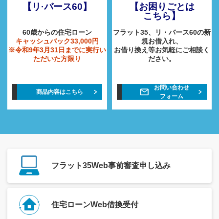
【リ·バース60】
【お困りごとは
こちら】
60歳からの住宅ローン
フラット35、リ・バース60の新
キャッシュバック33,000円
規お借入れ、
※令和9年3月31日までに実行い
お借り換え等お気軽にご相談く
ただいた方限り
ださい。
お問い合わせ
mail
商品内容はこちら
フォーム
フラット35Web
事前審査申し込み
住宅ローンWeb
借換受付