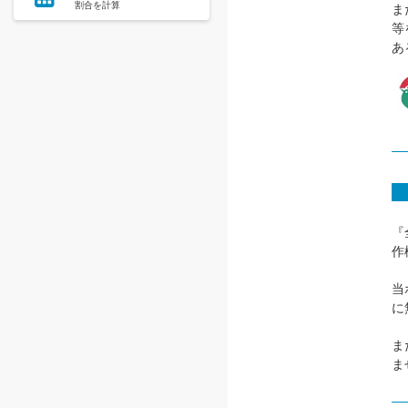
割合を計算
ま
等
あ
『
作
当
に
ま
ま