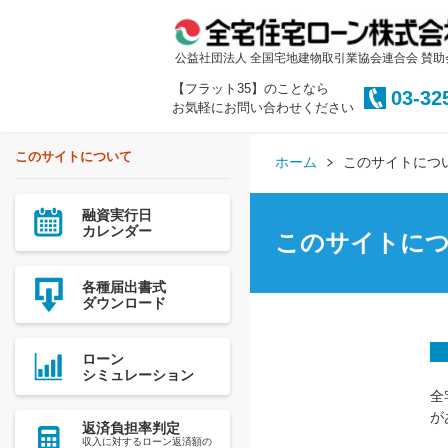
公益社団法人 全国宅地建物取引業協会連合会 賛助
【フラット35】のことなら
03-32
お気軽にお問い合わせください
このサイトについて
ホーム
このサイトにつ
融資実行日
カレンダー
このサイトに
各種届出書式
ダウンロード
ローン
シミュレーション
全
が
返済負担率判定
収入に対するローン返済額の