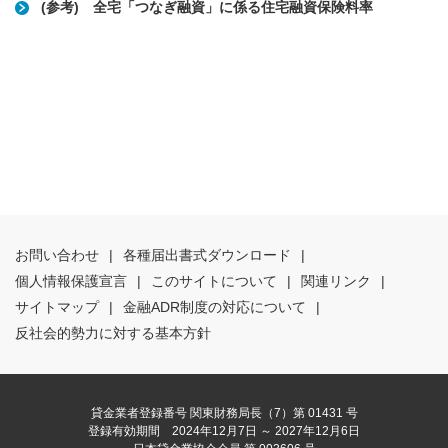
(参考) 全宅「つなぎ融資」に係る住宅融資保険料率
お問い合わせ
|
各種届出書式ダウンロード
|
個人情報保護宣言
|
このサイトについて
|
関連リンク
|
サイトマップ
|
金融ADR制度の対応について
|
反社会的勢力に対する基本方針
貸金業者登録番号 関東財務局長（7）第 01431 号
登録有効期間 2024年12月7日 ～ 2027年12月6日