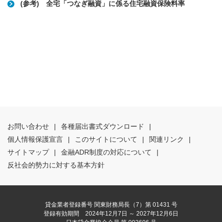
(参考) 全宅「つなぎ融資」に係る住宅融資保険料率
お問い合わせ
|
各種届出書式ダウンロード
|
個人情報保護宣言
|
このサイトについて
|
関連リンク
|
サイトマップ
|
金融ADR制度の対応について
|
反社会的勢力に対する基本方針
貸金業者登録番号 関東財務局長（7）第 01431 号
登録有効期間 2024年12月7日 ～ 2027年12月6日