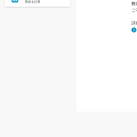
割合を計算
弊
ご
詳