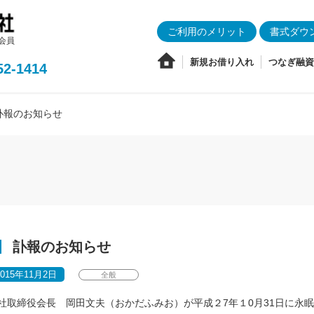
ご利用のメリット
書式ダウ
会員
新規お借り入れ
つなぎ融資
52-1414
訃報のお知らせ
訃報のお知らせ
2015年11月2日
全般
社取締役会長 岡田文夫（おかだふみお）が平成２7年１0月31日に永