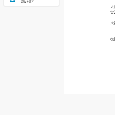
割合を計算
大
営
大
復