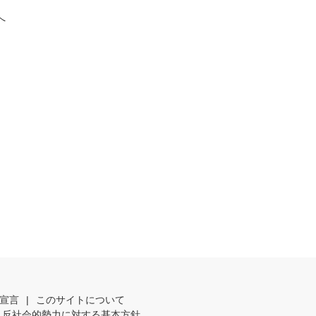
へ
宣言
|
このサイトについて
反社会的勢力に対する基本方針