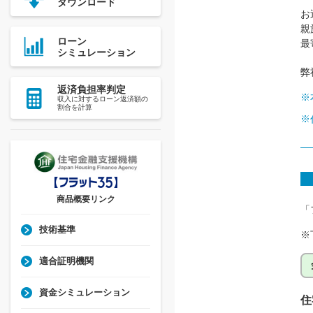
ダウンロード
お
親
ローン
最
シミュレーション
弊
返済負担率判定
※
収入に対するローン返済額の
割合を計算
※
商品概要リンク
「
技術基準
※
適合証明機関
資金シミュレーション
住