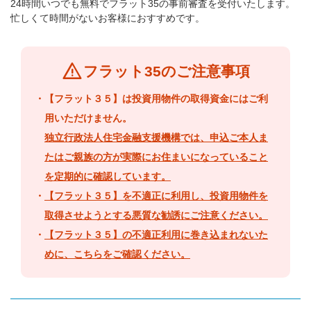
24時間いつでも無料でフラット35の事前審査を受付いたします。
忙しくて時間がないお客様におすすめです。
warning
フラット35のご注意事項
・【フラット３５】は投資用物件の取得資金にはご利
用いただけません。
独立行政法人住宅金融支援機構では、申込ご本人ま
たはご親族の方が実際にお住まいになっていること
を定期的に確認しています。
・
【フラット３５】を不適正に利用し、投資用物件を
取得させようとする悪質な勧誘にご注意ください。
・
【フラット３５】の不適正利用に巻き込まれないた
めに、こちらをご確認ください。