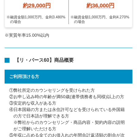
約
29,000円
約
36,000円
※融資金額1,000万円、金利3.480%
※融資金額1,000万円、金利4.270%
の場合
の場合
※実質年率15.00%以内
【リ・バース60】商品概要
ご利用頂ける方
①弊社所定のカウンセリングを受けられた方
②お申し込み時の年齢が満50歳(連帯債務者も同様)以上の方
③安定的な収入がある方
④日本国籍の方または永住許可などを受けられている外国籍
の方で日本語が理解できる方
※弊社からのカウンセリング・商品内容・契約内容の説明
がご理解いただける方
⑤年収に占める全てのお借入れの年間合計返済額の割合が次