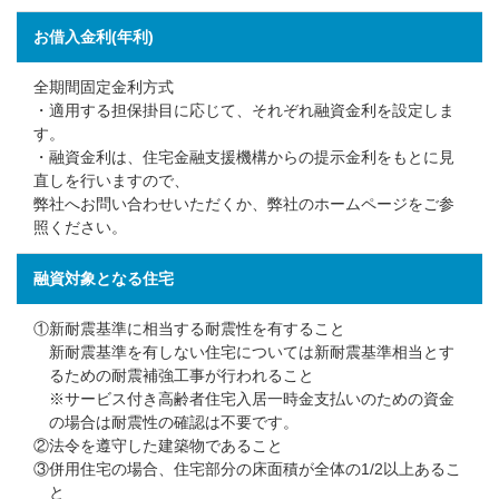
お借入金利
(年利)
全期間固定金利方式
・適用する担保掛目に応じて、それぞれ融資金利を設定しま
す。
・融資金利は、住宅金融支援機構からの提示金利をもとに見
直しを行いますので、
弊社へお問い合わせいただくか、弊社のホームページをご参
照ください。
融資対象となる住宅
①新耐震基準に相当する耐震性を有すること
新耐震基準を有しない住宅については新耐震基準相当とす
るための耐震補強工事が行われること
※サービス付き高齢者住宅入居一時金支払いのための資金
の場合は耐震性の確認は不要です。
②法令を遵守した建築物であること
③併用住宅の場合、住宅部分の床面積が全体の1/2以上あるこ
と