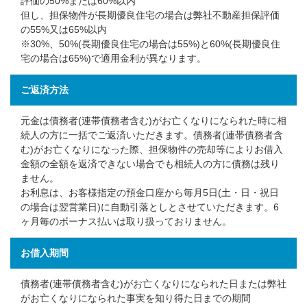
評価の50%または60%以内
但し、担保物件が長期優良住宅の場合は弊社不動産担保評価
の55%又は65%以内
※30%、50%(長期優良住宅の場合は55%)と60%(長期優良住
宅の場合は65%)で適用金利が異なります。
ご返済方法
元金は債務者(連帯債務者含む)がお亡くなりになられた時に相
続人の方に一括でご返済いただきます。債務者(連帯債務者含
む)がお亡くなりになった際、担保物件の売却等によりお借入
金額の全額を返済できない場合でも相続人の方に債務は残り
ません。
お利息は、お客様指定の預金口座から毎月5日(土・日・祝日
の場合は翌営業日)に自動引落としとさせていただきます。6
ヶ月毎のボーナス払いは取り扱っておりません。
お借入期間
債務者(連帯債務者含む)がお亡くなりになられた日または弊社
がお亡くなりになられた事実を知り得た日までの期間