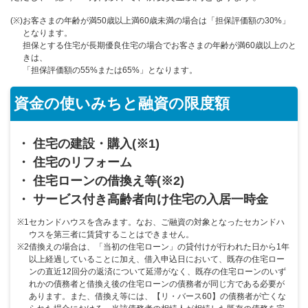
(※)
お客さまの年齢が満50歳以上満60歳未満の場合は「担保評価額の30%」
となります。
担保とする住宅が長期優良住宅の場合でお客さまの年齢が満60歳以上のと
きは、
「担保評価額の55%または65%」となります。
資金の使いみちと融資の限度額
・ 住宅の建設・購入(※1)
・ 住宅のリフォーム
・ 住宅ローンの借換え等(※2)
・ サービス付き高齢者向け住宅の入居一時金
※1
セカンドハウスを含みます。なお、ご融資の対象となったセカンドハ
ウスを第三者に賃貸することはできません。
※2
借換えの場合は、「当初の住宅ローン」の貸付けが行われた日から1年
以上経過していることに加え、借入申込日において、既存の住宅ロー
ンの直近12回分の返済について延滞がなく、既存の住宅ローンのいず
れかの債務者と借換え後の住宅ローンの債務者が同じ方である必要が
あります。また、借換え等には、【リ・バース60】の債務者が亡くな